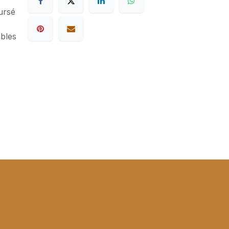
ursé
ables