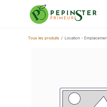
Se rendre au contenu
Tous les produits
Location - Emplacemen