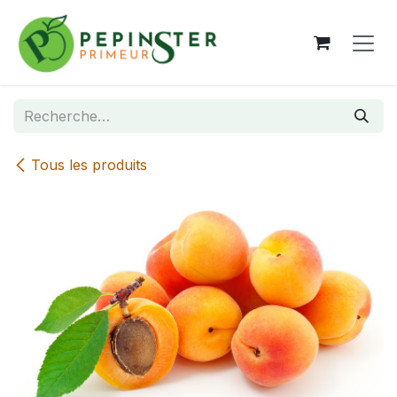
Se rendre au contenu
Tous les produits