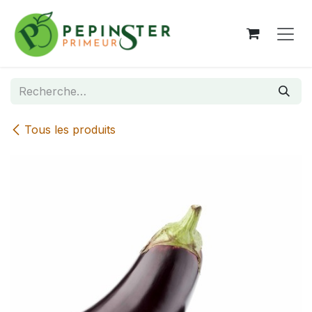
Se rendre au contenu
Tous les produits