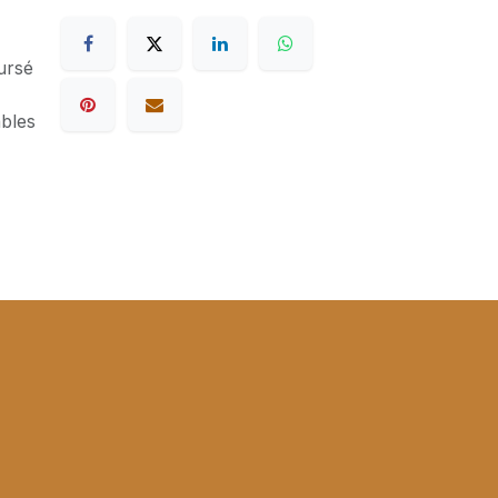
ursé
ables