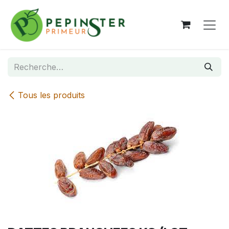
Se rendre au contenu
Tous les produits