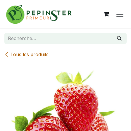
Se rendre au contenu
Tous les produits