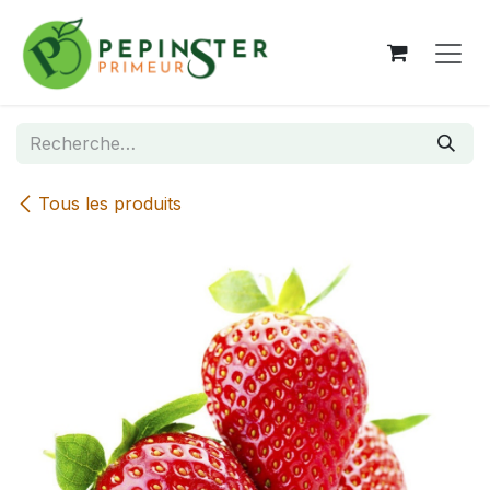
Se rendre au contenu
Tous les produits