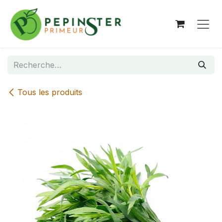
Se rendre au contenu
Tous les produits