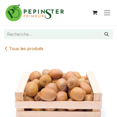
Se rendre au contenu
Tous les produits