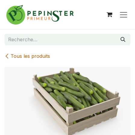
Se rendre au contenu
Tous les produits