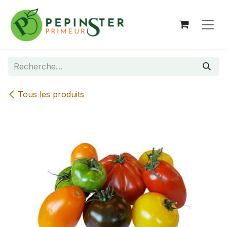
Se rendre au contenu
Tous les produits